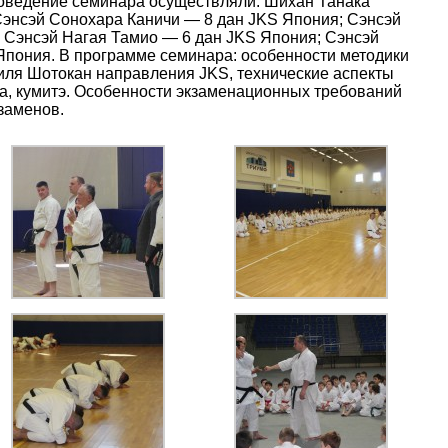
оведение семинара осуществляли: Шихан Танака
Сэнсэй Сонохара Каничи — 8 дан JKS Япония; Сэнсэй
 Сэнсэй Нагая Тамио — 6 дан JKS Япония; Сэнсэй
Япония. В программе семинара: особенности методики
тиля Шотокан направления JKS, технические аспекты
ата, кумитэ. Особенности экзаменационных требований
заменов.