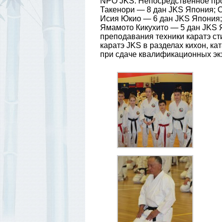
NPO JKS. Непосредственное пр
Такенори — 8 дан JKS Япония; 
Исия Юкио — 6 дан JKS Япония;
Ямамото Кикухито — 5 дан JKS 
преподавания техники каратэ с
каратэ JKS в разделах кихон, к
при сдаче квалификационных эк