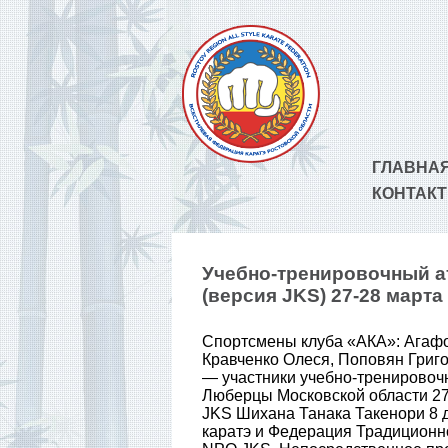
ГЛАВНА
КОНТАК
Учебно-тренировочный а
(версия JKS) 27-28 марта
Спортсмены клуба «АКА»: Агафо
Кравченко Олеся, Поповян Григ
— участники учебно-тренировочн
Люберцы Московской области 27
JKS Шихана Танака Такенори 8 
каратэ и Федерация Традиционно