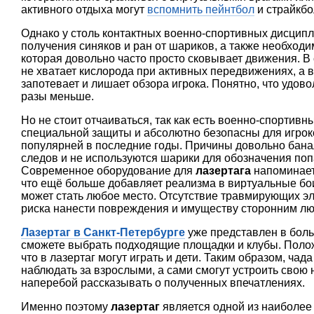
активного отдыха могут
вспомнить пейнтбол
и страйкбо
Однако у столь контактных военно-спортивных дисципл
получения синяков и ран от шариков, а также необходи
которая довольно часто просто сковывает движения. В
не хватает кислорода при активных передвижениях, а в
запотевает и лишает обзора игрока. Понятно, что удово
разы меньше.
Но не стоит отчаиваться, так как есть военно-спортивн
специальной защиты и абсолютно безопасны для игрок
популярней в последние годы. Причины довольно бана
следов и не используются шарики для обозначения поп
Современное оборудование для
лазертага
напоминает
что ещё больше добавляет реализма в виртуальные бо
может стать любое место. Отсутствие травмирующих эл
риска нанести повреждения и имуществу сторонним л
Лазертаг в Санкт-Петербурге
уже представлен в бол
сможете выбрать подходящие площадки и клубы. Поло
что в лазертаг могут играть и дети. Таким образом, чад
наблюдать за взрослыми, а сами смогут устроить свою
наперебой рассказывать о полученных впечатлениях.
Именно поэтому
лазертаг
является одной из наиболее