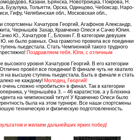
Домодедово, Казани, Брянска, Новотроицка, Покрова, Н.
, Бузулука, Тольятти, Орска, Одинцово, Чебоксар, Наро-
си, Гифу, Челябинская обл., Московская обл.,
 спортсмены Хачатуров Георгий, Агафонов Александр,
кита, Чернышёв Захар, Кравченко Олеся и Сачко Юлия.
ачко Ю., Хачатуров Г., Блохин Г. В категории девушек
о Ю. не было равных. Она грамотно провела все поединки
ступень пьедестала. Стать Чемпионкой такого трудного
 престижно!
Поздравляем тебя, Юля, с отличным
 высокого уровня Хачатуров Георгий. В его категории
Отлично провёл все поединки! В финале чуть не хватило
ся на высшую ступень пьедестала. Быть в финале и стать
алеко не каждому!
Молодец, Георгий!
 очень сложно «пробиться» в финал. Так в категории
оперника, у Чернышёва З. – 46 каратистов, а у Блохина
тендента на чемпионский титул! У Кравченко Олеси было
урентность была на этом турнире. Все наши спортсмены
орошую техническую и физическую подготовленность.
зультатом и желаем дальнейших ярких побед!