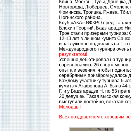
Клина, Москвы, Тулы, Донецка, 
Новгорода, Люберцев, Смоленска
Фоминска, Троицка, Ржева, Тбили
Ногинского района.
Клуб «АКА» ВФКРО представляли
Блохин Георгий, Бадзгарадзе Ни
Трое стали призёрами турнира: С
12-13 лет в личном кумитэ Сачк
и заслуженно поднялясь на 1-ю 
Международного турнира очень
результатом!
Успешно дебютировал на турнире
соревновались 26 спортсменов. 
опыта и везения, чтобы поднять
серебряным призёром удалось д
Каждому участнику турнира было
кумитэ у Агафонова А. было 44 с
Г. и у Бадзгарадзе Н. по 53 пре
20 девушек. Такая высокая конк
выступили достойно, показав х
Молодцы!
Всех поздравляем с хорошим ре