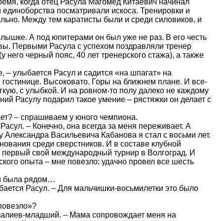
емя, когда отец Расула Магомед Китаевич начинал
ти единоборства посматривали искоса. Тренировки и
льно. Между тем каратисты были и среди силовиков, и
лышке. А под юпитерами он был уже не раз. В его честь
вы. Первыми Расула с успехом поздравляли тренер
 него черный пояс, 40 лет тренерского стажа), а также
, – улыбается Расул и садится «на шпагат» на
 гостинице. Высоковато. Горы на ближнем плане. И все-
гкую, с улыбкой. И на ровном-то полу далеко не каждому
ний Расулу подарил такое умение – рястяжки он делает с
ает? – спрашиваем у юного чемпиона.
 Расул. – Конечно, она всегда за меня переживает. А
у Александра Васильевича Кабанова я стал с восьми лет.
ования среди сверстников. И в составе клубной
 первый свой международный турнир в Волгоград. И
ского опыта – мне повезло: удачно провел все шесть
ом была рядом…
ыбается Расул. – Для мальчишки-восьмилетки это было
повезло»?
азалиев-младший. – Мама сопровождает меня на