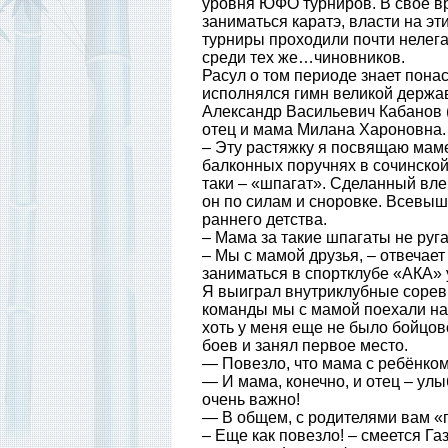
уровня ЮФО турниров. В свое вр
заниматься каратэ, власти на э
турниры проходили почти нелега
среди тех же…чиновников.
Расул о том периоде знает понас
исполнялся гимн великой держа
Александр Васильевич Кабанов (у
отец и мама Милана Хароновна.
– Эту растяжку я посвящаю маме
балконных поручнях в сочинской
таки – «шпагат». Сделанный вле
он по силам и сноровке. Всевыш
раннего детства.
– Мама за такие шпагаты не руг
– Мы с мамой друзья, – отвечает
заниматься в спортклубе «АКА» 
Я выиграл внутриклубные соревн
команды мы с мамой поехали на
хоть у меня еще не было бойцов
боев и занял первое место.
— Повезло, что мама с ребёнк
— И мама, конечно, и отец – ул
очень важно!
— В общем, с родителями вам «
– Еще как повезло! – смеется Г