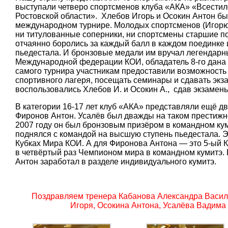
выступали четверо спортсменов клуба «АКА» «Всести
Ростовской области». Хлебов Игорь и Осокин Антон б
международном турнире. Молодых спортсменов (Игорю 1
ни титулованные соперники, ни спортсмены старшие по 
отчаянно боролись за каждый балл в каждом поединке и
пьедестала. И бронзовые медали им вручал легендарн
Международной федерации КОИ, обладатель 8-го дана п
самого турнира участникам предоставили возможность
спортивного лагеря, посещать семинары и сдавать экз
воспользовались Хлебов И. и Осокин А., сдав экзамены
В категории 16-17 лет клуб «АКА» представляли ещё д
Фиронов Антон. Усалёв был дважды на таком престижно
2007 году он был бронзовым призёром в командном кум
поднялся с командой на высшую ступень пьедестала. Э
Кубках Мира КОИ. А для Фиронова Антона — это 5-ый К
в четвёртый раз Чемпионом мира в командном кумитэ.
Антон заработал в разделе индивидуального кумитэ.
Поздравляем тренера Кабанова Александра Василь
Игоря, Осокина Антона, Усалёва Вадима