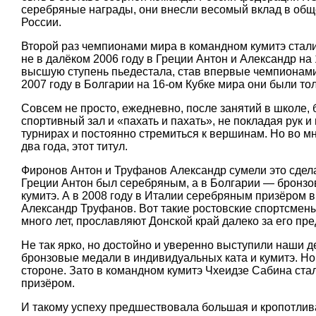
серебряные награды, они внесли весомый вклад в об
России.
Второй раз чемпионами мира в командном кумитэ стал
не в далёком 2006 году в Греции Антон и Александр на
высшую ступень пьедестала, став впервые чемпионами
2007 году в Болгарии на 16-ом Кубке мира они были т
Совсем не просто, ежедневно, после занятий в школе, 
спортивный зал и «пахать и пахать», не покладая рук и 
турнирах и постоянно стремиться к вершинам. Но во мн
два года, этот титул.
Фиронов Антон и Труфанов Александр сумели это сделат
Греции Антон был серебряным, а в Болгарии — бронз
кумитэ. А в 2008 году в Италии серебряным призёром 
Александр Труфанов. Вот такие ростовские спортсмены
много лет, прославляют Донской край далеко за его пр
Не так ярко, но достойно и уверенно выступили наши д
бронзовые медали в индивидуальных ката и кумитэ. Но 
стороне. Зато в командном кумитэ Чхеидзе Сабина ста
призёром.
И такому успеху предшествовала большая и кропотлива